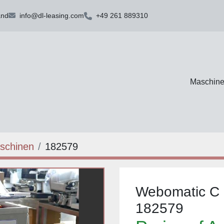
and
info@dl-leasing.com
+49 261 889310
Maschin
schinen
182579
Webomatic C 
182579