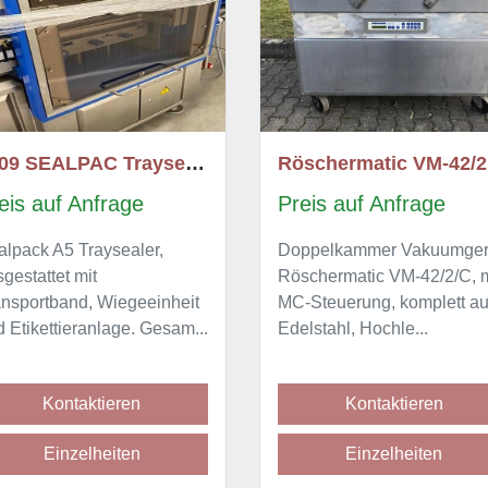
Röschermatic VM-42/2/C 182388
Preis auf Anfrage
Preis auf Anfrage
Doppelkammer Vakuumgerät
WEBOMATIC ED 120
Röschermatic VM-42/2/C, mit
Doppelkammermaschin
MC-Steuerung, komplett aus
Kammergröße: 650 x 70
Edelstahl, Hochle...
210 mm (2 x), Siegelbrei
640 m...
Kontaktieren
Kontaktieren
Einzelheiten
Einzelheiten