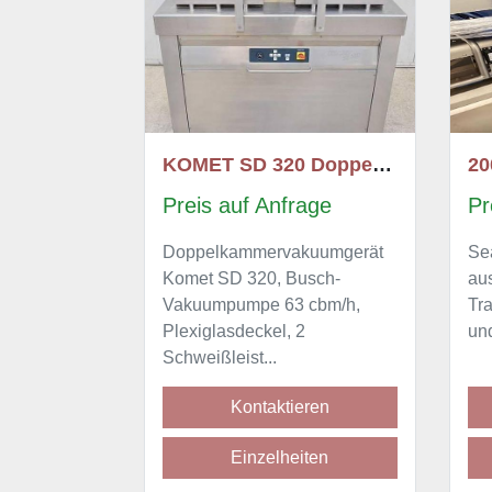
KOMET SD 320 Doppelkammer-Vakuumgerät 182609
2009 SEALPAC Traysealer A5
nfrage
Preis auf Anfrage
vakuumgerät
Sealpack A5 Traysealer,
 Busch-
ausgestattet mit
63 cbm/h,
Transportband, Wiegeeinheit
l, 2
und Etikettieranlage. Gesam...
tieren
Kontaktieren
heiten
Einzelheiten