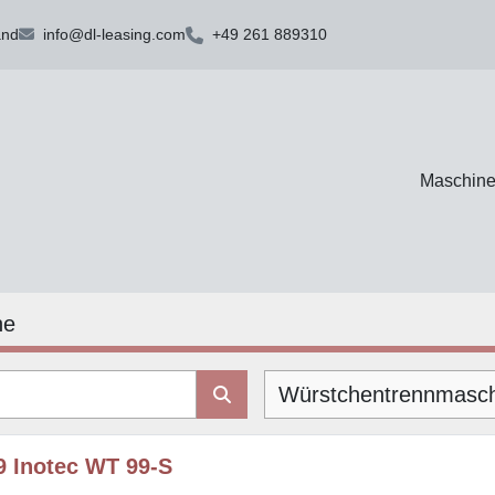
and
info@dl-leasing.com
+49 261 889310
Maschin
ne
9 Inotec WT 99-S