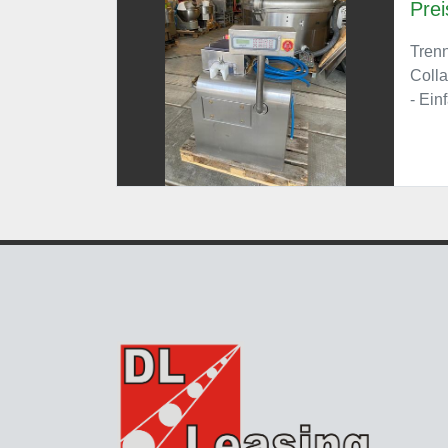
Prei
Trenn
Colla
- Ein