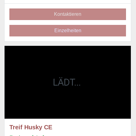
4kW
Kontaktieren
Einzelheiten
Treif Husky CE