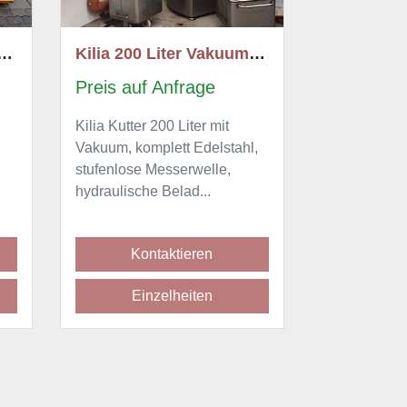
Kilia 200 Liter Vakuumkutter
Kilia 125 L 4000 Express
2013 GE
Preis auf Anfrage
Preis au
KILIA 125 Liter Vakuumkutter
Fleischkut
l,
- Modell 4000 Express -
500 Liter 
Vakuumdeckel - Messerwelle
Oberfläche
stufenlos reguli...
mit Stauwan
Kontaktieren
Ko
Einzelheiten
Ei