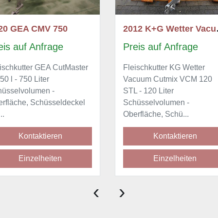
2012 K+G Wetter Vacuum-Cutmix VCM 120 STL
reis auf Anfrage
Preis auf Anfrage
eischkutter KG Wetter
Kilia Kutter 200 Liter mit
acuum Cutmix VCM 120
Vakuum, komplett Edelstah
L - 120 Liter
stufenlose Messerwelle,
hüsselvolumen -
hydraulische Belad...
erfläche, Schü...
Kontaktieren
Kontaktieren
Einzelheiten
Einzelheiten
‹
›