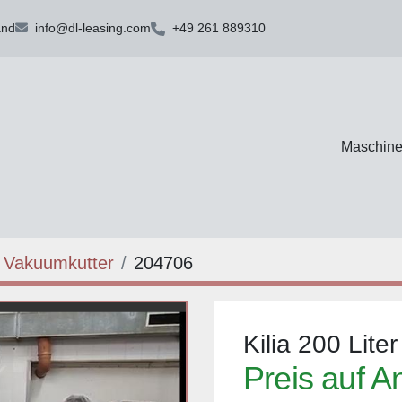
and
info@dl-leasing.com
+49 261 889310
Maschin
Vakuumkutter
204706
Kilia 200 Lite
Preis auf A