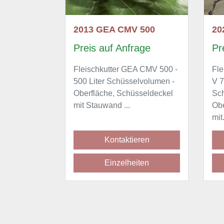
 500
2020 GEA CMV 750
rage
Preis auf Anfrage
P
EA CMV 500 -
Fleischkutter GEA CutMaster
Fl
elvolumen -
V 750 l - 750 Liter
V
sseldeckel
Schüsselvolumen -
ST
Oberfläche, Schüsseldeckel
Sc
mit...
Ob
eren
Kontaktieren
iten
Einzelheiten