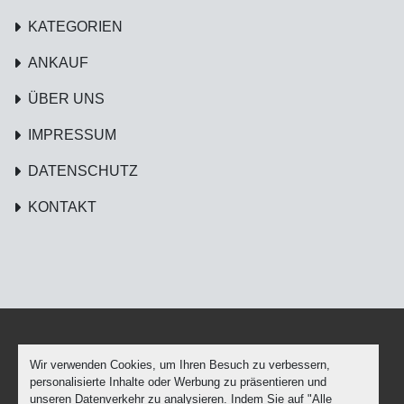
KATEGORIEN
ANKAUF
ÜBER UNS
IMPRESSUM
DATENSCHUTZ
KONTAKT
Wir verwenden Cookies, um Ihren Besuch zu verbessern,
Cookie-Einstellungen
personalisierte Inhalte oder Werbung zu präsentieren und
Machinio System
-Website von
Machinio
unseren Datenverkehr zu analysieren. Indem Sie auf "Alle