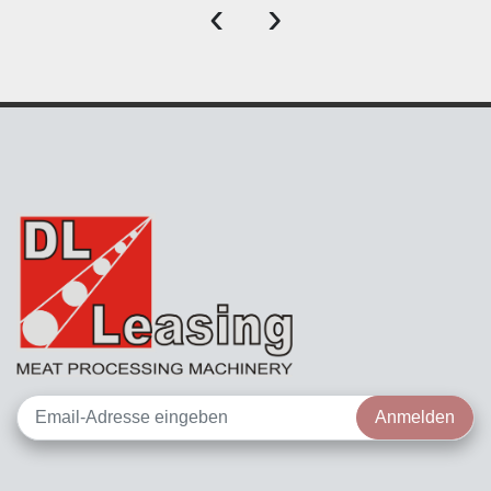
‹
›
Anmelden