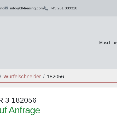
and
info@dl-leasing.com
+49 261 889310
Maschin
Würfelschneider
182056
R 3 182056
uf Anfrage