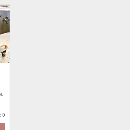
r,
: 0