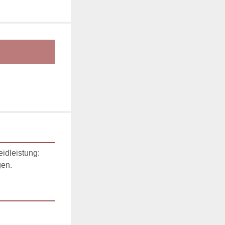
dleistung: 
gen.