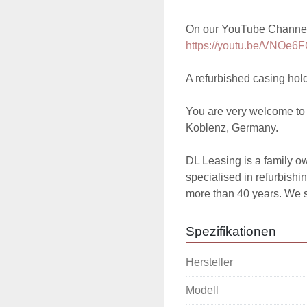
https://youtu.be/VNOe
A refurbished casing holdi
You are very welcome to i
Koblenz, Germany.

DL Leasing is a family 
specialised in refurbishi
more than 40 years. We 
Spezifikationen
Hersteller
Modell