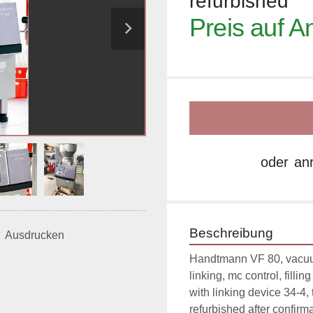
refurbished
Preis auf A
oder
an
Beschreibung
Ausdrucken
Handtmann VF 80, vacuum f
linking, mc control, fillin
with linking device 34-4,
refurbished after confirmat