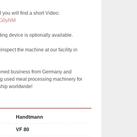
On our YouTube Channel you will find a short Video: 
6FG0yNM
ng device is optionally available.

nspect the machine at our facility in 
owned business from Germany and 
ng used meat processing machinery for 
ship worldwide!
Handtmann
VF 80