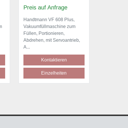
Preis auf Anfrage
Preis au
Handtmann VF 630
Handtmann
Vakuumfüllmaschine zum
linking de
Füllen, Portionieren,
stuffer mach
eb,
Abdrehen, mit
portioning, 
Abdrehvorrichtung 34-...
Kontaktieren
K
Einzelheiten
E