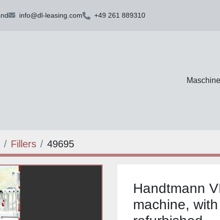
and
info@dl-leasing.com
+49 261 889310
Maschin
Fillers
49695
Handtmann VF
machine, with 