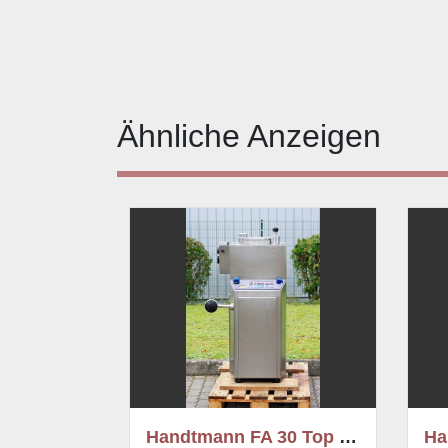
Ähnliche Anzeigen
Handtmann FA 30 Top piston filling machine
Handtmann VF 608 Vacuum Filling Machine, refurbished
H