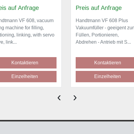
reis auf Anfrage
Preis auf Anfrage
andtmann VF 608 Plus
Handtmann VF 608 Plus,
akuumfüller - geeigent zum
Vakuumfüllmaschine zum
üllen, Portionieren,
Füllen, Portionieren,
bdrehen - Antrieb mit S...
Abdrehen, mit Servoantri
A...
Kontaktieren
Kontaktieren
Einzelheiten
Einzelheiten
‹
›