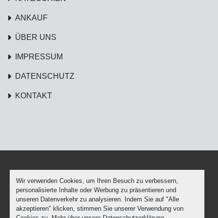
ANKAUF
ÜBER UNS
IMPRESSUM
DATENSCHUTZ
KONTAKT
Wir verwenden Cookies, um Ihren Besuch zu verbessern,
Cookie-Einstellungen
personalisierte Inhalte oder Werbung zu präsentieren und
Machinio System
-Website von
Machinio
unseren Datenverkehr zu analysieren. Indem Sie auf "Alle
akzeptieren" klicken, stimmen Sie unserer Verwendung von
facebook
youtube
Cookies zu. Mehr über unsere
Datenschutzerklärung
.