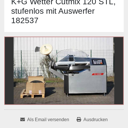
K+G Wetter Cutmix 120 STL,
stufenlos mit Auswerfer
182537
Als Email versenden
Ausdrucken