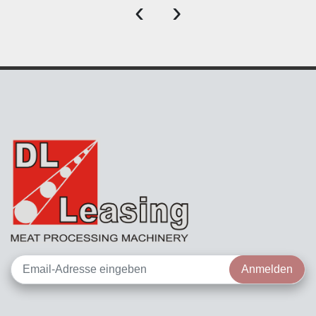
‹
›
Anmelden