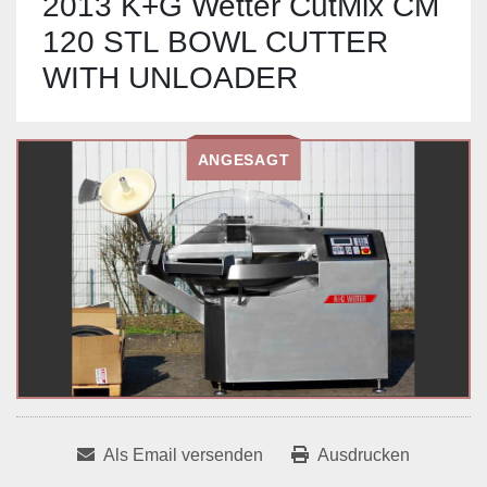
2013 K+G Wetter CutMix CM
120 STL BOWL CUTTER
WITH UNLOADER
ANGESAGT
Als Email versenden
Ausdrucken