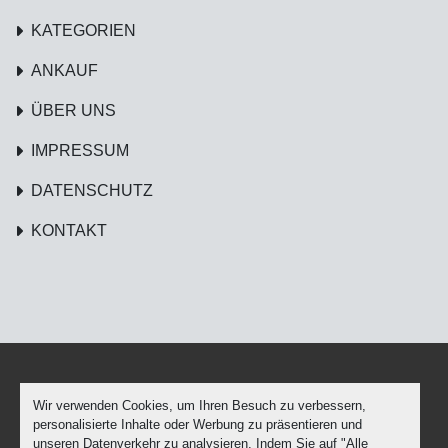
KATEGORIEN
ANKAUF
ÜBER UNS
IMPRESSUM
DATENSCHUTZ
KONTAKT
Wir verwenden Cookies, um Ihren Besuch zu verbessern,
Cookie-Einstellungen
personalisierte Inhalte oder Werbung zu präsentieren und
Machinio System
-Website von
Machinio
unseren Datenverkehr zu analysieren. Indem Sie auf "Alle