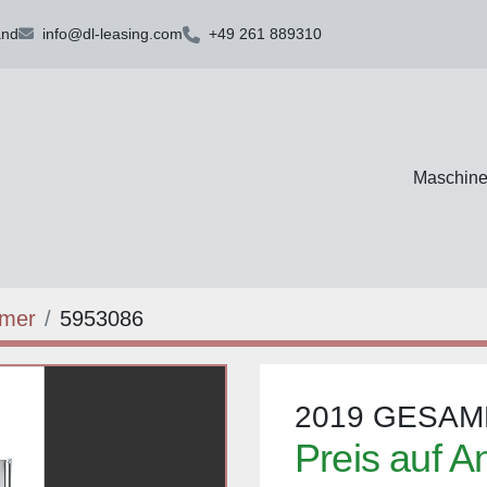
and
info@dl-leasing.com
+49 261 889310
Maschin
rmer
5953086
2019 GESAM
Preis auf A