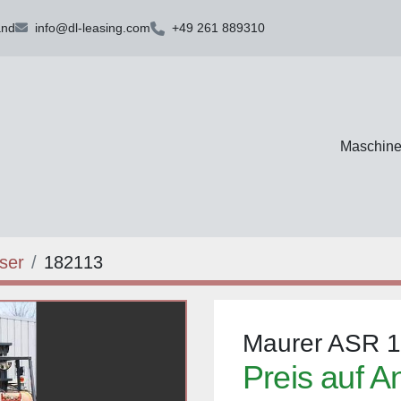
and
info@dl-leasing.com
+49 261 889310
Maschin
ser
182113
Maurer ASR 
Preis auf A