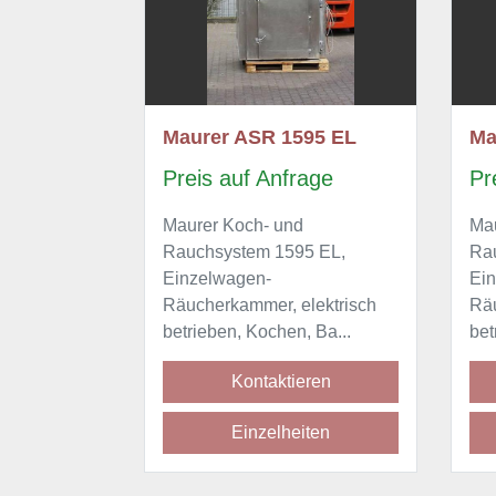
er ASR 1595 EL
Maurer ASR 1595 EL
s auf Anfrage
Preis auf Anfrage
r Koch- und
Maurer Koch- und
system 1595 EL,
Rauchsystem 1595 EL,
lwagen-
Einzelwagen-
erkammer, elektrisch
Räucherkammer, elektrisch
eben, Kochen, Ba...
betrieben, Kochen, Ba...
Kontaktieren
Kontaktieren
Einzelheiten
Einzelheiten