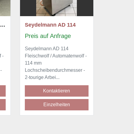
2015 Seydelmann AD 114
Seydelmann AD 114
Seydelma
Preis auf Anfrage
Preis auf
Seydelmann AD 114
Seydelmann
 -
Fleischwolf / Automatenwolf -
AD 114, 11
114 mm
Lochscheib
-
Lochscheibendurchmesser -
weitgehend m
2-tourige Arbei...
to...
Kontaktieren
Kon
Einzelheiten
Ein