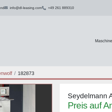
and
info@dl-leasing.com
+49 261 889310
Maschin
nwolf
182873
Seydelmann 
Preis auf A