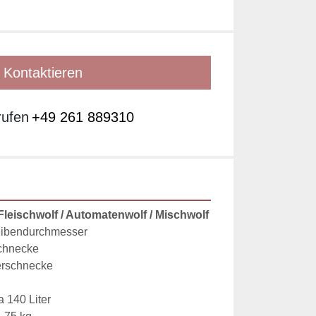
Kontaktieren
rufen
+49 261 889310
eischwolf / Automatenwolf / Mischwolf
ibendurchmesser
schnecke
erschnecke
a 140 Liter