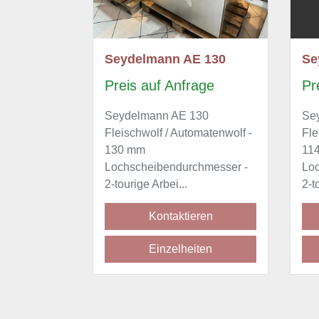
 114
Seydelmann AE 130
Se
age
Preis auf Anfrage
Pr
matenwolf
Seydelmann AE 130
Se
Fleischwolf / Automatenwolf -
Fle
hmesser,
130 mm
11
rostfrei, 2-
Lochscheibendurchmesser -
Lo
2-tourige Arbei...
2-t
ren
Kontaktieren
ten
Einzelheiten