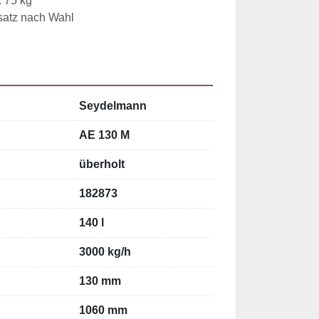
. 75 kg
dsatz nach Wahl
Seydelmann
AE 130 M
überholt
182873
140 l
3000 kg/h
130 mm
1060 mm