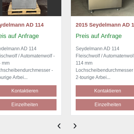
ydelmann AD 114
eis auf Anfrage
Preis auf Anfrage
ydelmann AD 114
Seydelmann AD 114
ischwolf / Automatenwolf -
Fleischwolf / Automatenwolf
4 mm
114 mm
chscheibendurchmesser -
Lochscheibendurchmesser 
ourige Arbei...
2-tourige Arbei...
Kontaktieren
Kontaktieren
Einzelheiten
Einzelheiten
‹
›