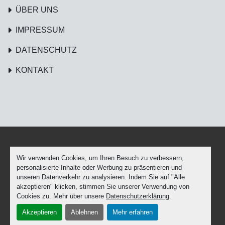
ÜBER UNS
IMPRESSUM
DATENSCHUTZ
KONTAKT
Wir verwenden Cookies, um Ihren Besuch zu verbessern,
Cookie-Einstellungen
personalisierte Inhalte oder Werbung zu präsentieren und
Machinio System
-Website von
Machinio
unseren Datenverkehr zu analysieren. Indem Sie auf "Alle
akzeptieren" klicken, stimmen Sie unserer Verwendung von
facebook
youtube
Cookies zu. Mehr über unsere
Datenschutzerklärung
.
Akzeptieren
Ablehnen
Mehr erfahren