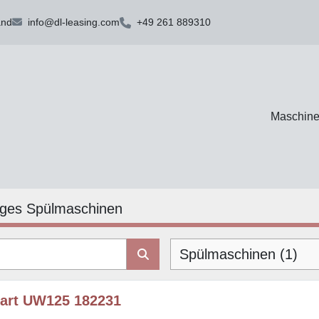
and
info@dl-leasing.com
+49 261 889310
Maschin
iges Spülmaschinen
Spülmaschinen (1)
art UW125 182231